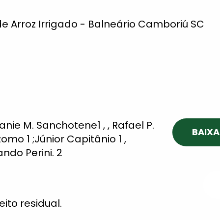
 de Arroz Irrigado - Balneário Camboriú SC
 Danie M. Sanchotene1 , , Rafael P.
BAIXA
zomo 1 ;Júnior Capitânio 1 ,
ndo Perini. 2
ito residual.