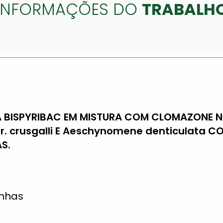
INFORMAÇÕES DO
TRABALH
DA BISPYRIBAC EM MISTURA COM CLOMAZONE 
var. crusgalli E Aeschynomene denticulata 
S.
inhas