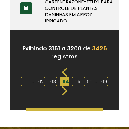
CARFENTRAZONE-ETHYL PARA
CONTROLE DE PLANTAS
DANINHAS EM ARROZ
IRRIGADO
Exibindo 3151 a 3200 de
3425
registros
...
...
1
62
63
64
65
66
69