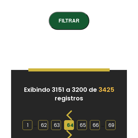
FILTRAR
Exibindo 3151 a 3200 de
3425
registros
...
...
1
62
63
64
65
66
69